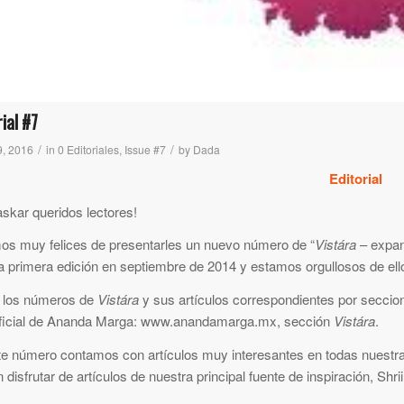
rial #7
/
/
9, 2016
in
0 Editoriales
,
Issue #7
by
Dada
Editorial
skar queridos lectores!
os muy felices de presentarles un nuevo número de “
Vistára
– expan
a primera edición en septiembre de 2014 y estamos orgullosos de ell
 los números de
Vistára
y sus artículos correspondientes por seccion
ficial de Ananda Marga: www.anandamarga.mx, sección
Vistára
.
te número contamos con artículos muy interesantes en todas nuestra
 disfrutar de artículos de nuestra principal fuente de inspiración, Shr