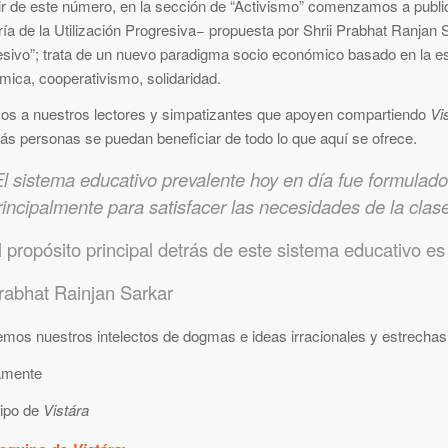
tir de este número, en la sección de “Activismo” comenzamos a publ
ría de la Utilización Progresiva− propuesta por Shrii Prabhat Ranja
sivo”; trata de un nuevo paradigma socio económico basado en la es
ica, cooperativismo, solidaridad.
os a nuestros lectores y simpatizantes que apoyen compartiendo
Vi
s personas se puedan beneficiar de todo lo que aquí se ofrece.
El sistema educativo prevalente hoy en día fue formulad
rincipalmente para satisfacer las necesidades de la clase 
l propósito principal detrás de este sistema educativo e
rabhat Rainjan Sarkar
emos nuestros intelectos de dogmas e ideas irracionales y estrecha
amente
uipo de
Vistára