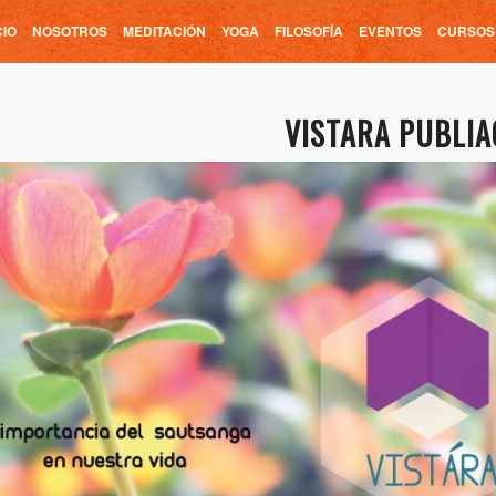
CIO
NOSOTROS
MEDITACIÓN
YOGA
FILOSOFÍA
EVENTOS
CURSOS
VISTARA PUBLI