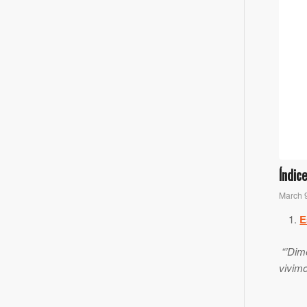
Índic
March 
E
“’Dime
vivimo