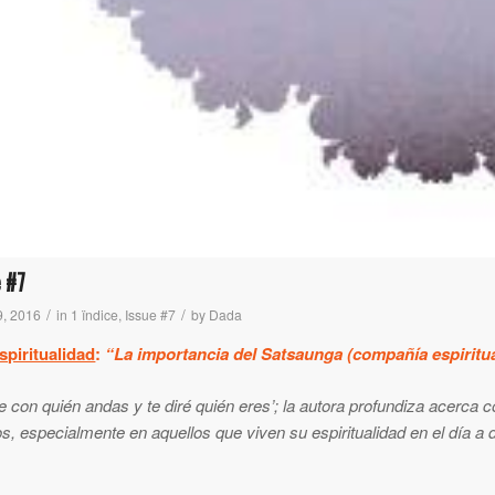
e #7
/
/
9, 2016
in
1 ïndice
,
Issue #7
by
Dada
spiritualidad
:
“La importancia del Satsaunga (compañía espiritua
 con quién andas y te diré quién eres’; la autora profundiza acerca 
s, especialmente en aquellos que viven su espiritualidad en el día a d