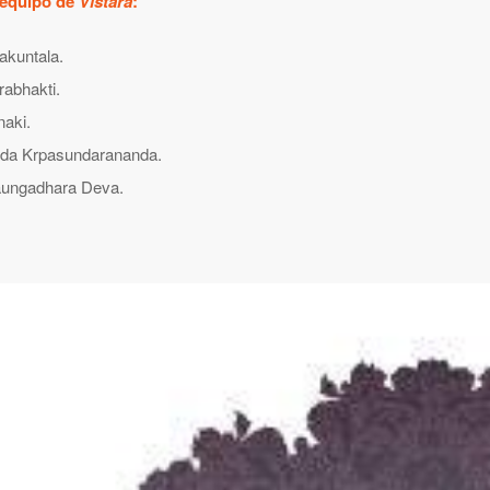
 equipo de
Vistára
:
akuntala.
rabhakti.
naki.
da Krpasundarananda.
ungadhara Deva.