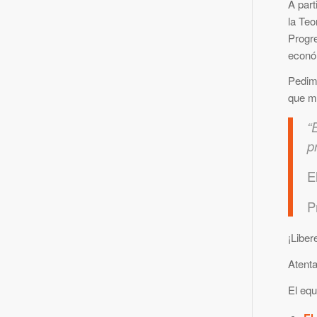
A par
la Teo
Progre
económ
Pedim
que má
“
p
E
P
¡Liber
Atent
El eq