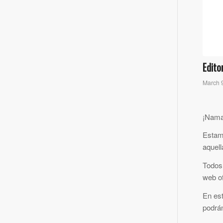
Edito
March 
¡Nama
Estam
aquell
Todos
web o
En es
podrán