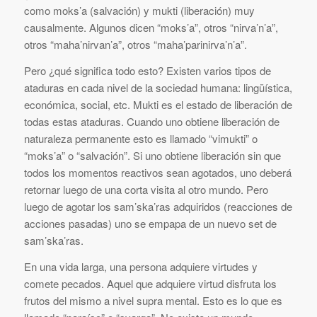
como moks’a (salvación) y mukti (liberación) muy
causalmente. Algunos dicen “moks’a”, otros “nirva’n’a”,
otros “maha’nirvan’a”, otros “maha’parinirva’n’a”.
Pero ¿qué significa todo esto? Existen varios tipos de
ataduras en cada nivel de la sociedad humana: lingüística,
económica, social, etc. Mukti es el estado de liberación de
todas estas ataduras. Cuando uno obtiene liberación de
naturaleza permanente esto es llamado “vimukti” o
“moks’a” o “salvación”. Si uno obtiene liberación sin que
todos los momentos reactivos sean agotados, uno deberá
retornar luego de una corta visita al otro mundo. Pero
luego de agotar los sam’ska’ras adquiridos (reacciones de
acciones pasadas) uno se empapa de un nuevo set de
sam’ska’ras.
En una vida larga, una persona adquiere virtudes y
comete pecados. Aquel que adquiere virtud disfruta los
frutos del mismo a nivel supra mental. Esto es lo que es